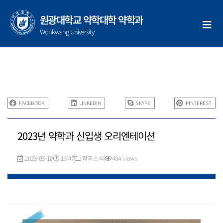
콘
텐
원광대학교 약학대학 약학과
츠
Wonkwang University
로
건
너
뛰
기
FACEBOOK
LINKEDIN
SKYPE
PINTEREST
2023년 약학과 신입생 오리엔테이션
2023-03-10
13:47
학과소식
484 views