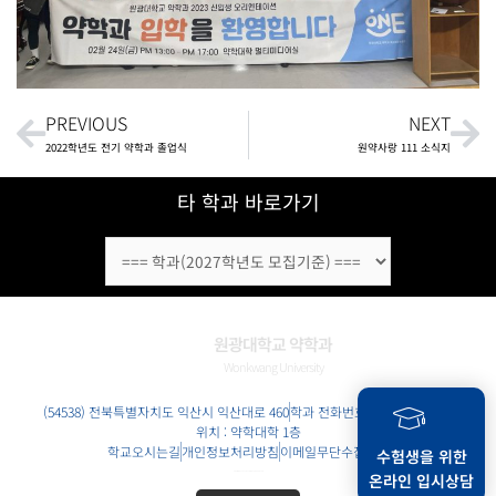
Prev
Ne
PREVIOUS
NEXT
2022학년도 전기 약학과 졸업식
원약사랑 111 소식지
타 학과 바로가기
원광대학교 약학과
Wonkwang University
(54538) 전북특별자치도 익산시 익산대로 460
학과 전화번호 : 063-850-6871
위치 : 약학대학 1층
학교오시는길
개인정보처리방침
이메일무단수집거부
수험생을 위한
온라인 입시상담
COPYRIGHT 2022. ALL RIGHTS RESERVED.