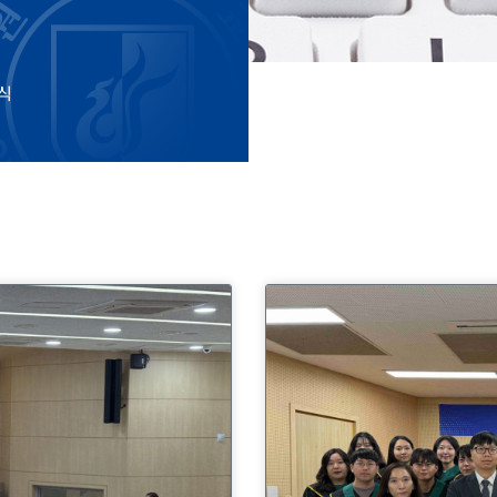
식
P
P
P
P
a
a
a
a
g
g
g
g
e
e
e
e