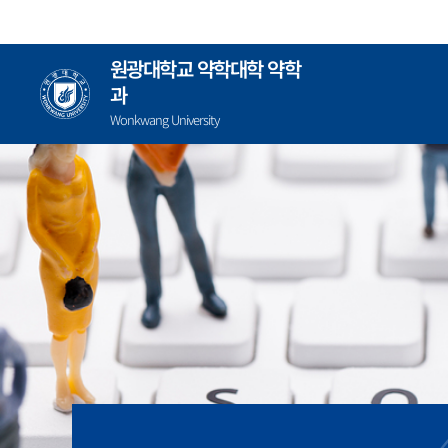
콘
텐
츠
원광대학교 약학대학 약학
로
과
건
Wonkwang University
너
뛰
기